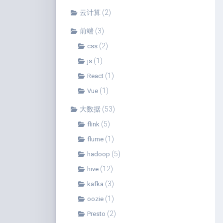
云计算
(2)
前端
(3)
(2)
css
(1)
js
(1)
React
(1)
Vue
大数据
(53)
(5)
flink
(1)
flume
(5)
hadoop
(12)
hive
(3)
kafka
(1)
oozie
(2)
Presto