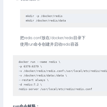
mkdir -p /docker/redis

mkdir /docker/redis/data
把redis.conf放在/docker/redis目录下
使用run命令创建并启动redis容器
docker run --name redis \

-p 6379:6379 \

-v /docker/redis/redis.conf:/usr/local/etc/redis/redi
-v /docker/redis/data:/data \

--restart always \

-d redis:7.2 \

redis-server /usr/local/etc/redis/redis.conf
run命令解释：