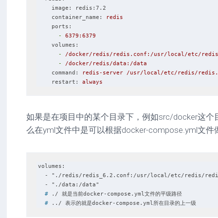
    image:
redis:7.2
    container_name:
redis
    ports:
      -
6379
:6379
    volumes:
      -
/docker/redis/redis.conf:/usr/local/etc/redi
      -
/docker/redis/data:/data
    command:
redis-server
/usr/local/etc/redis/redis
    restart:
always
如果是在项目中的某个目录下，例如src/docker
么在yml文件中是可以根据docker-compose.yml
volumes:

  - "./redis/redis_6.2.conf:/usr/local/etc/redis/redis.conf"

  #
 ./ 就是当前docker-compose.yml文件的平级路径
  #
 ../ 表示的就是docker-compose.yml所在目录的上一级