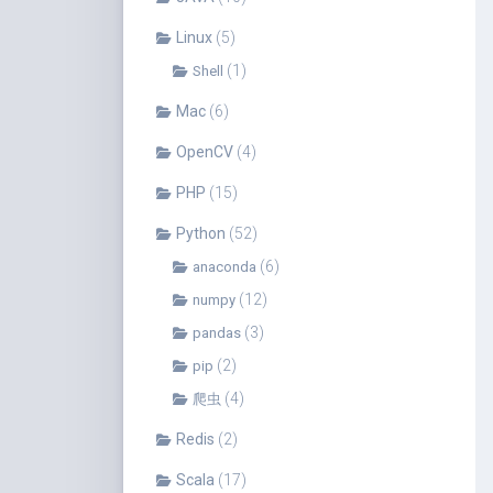
Linux
(5)
(1)
Shell
Mac
(6)
OpenCV
(4)
PHP
(15)
Python
(52)
(6)
anaconda
(12)
numpy
(3)
pandas
(2)
pip
(4)
爬虫
Redis
(2)
Scala
(17)