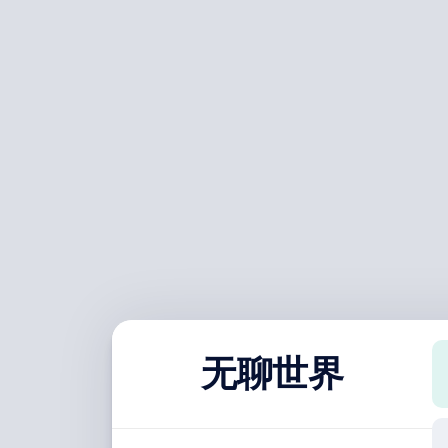
跳
至
内
容
无聊世界