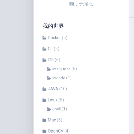
嗨，无聊么
我的世界
Docker
(5)
Git
(5)
IDE
(6)
(5)
intellij idea
(1)
vscode
JAVA
(10)
Linux
(5)
(1)
Shell
Mac
(6)
OpenCV
(4)