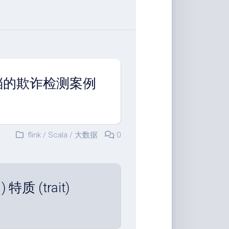
 官方文档的欺诈检测案例
flink
/
Scala
/
大数据
0
) 特质 (trait)