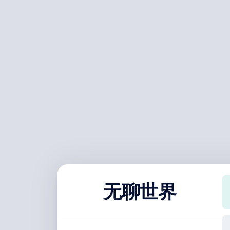
跳
至
内
容
无聊世界