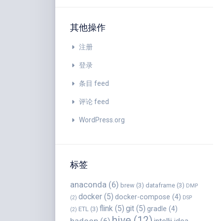
其他操作
注册
登录
条目 feed
评论 feed
WordPress.org
标签
anaconda
(6)
brew
(3)
dataframe
(3)
DMP
docker
(5)
docker-compose
(4)
(2)
DSP
flink
(5)
git
(5)
gradle
(4)
ETL
(3)
(2)
hive
(12)