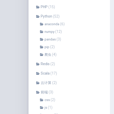
PHP
(15)
Python
(52)
(6)
anaconda
(12)
numpy
(3)
pandas
(2)
pip
(4)
爬虫
Redis
(2)
Scala
(17)
云计算
(2)
前端
(3)
(2)
css
(1)
js