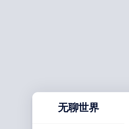
跳
至
内
容
无聊世界