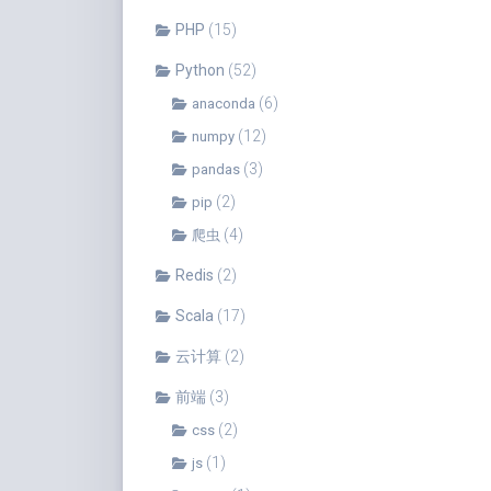
PHP
(15)
Python
(52)
(6)
anaconda
(12)
numpy
(3)
pandas
(2)
pip
(4)
爬虫
Redis
(2)
Scala
(17)
云计算
(2)
前端
(3)
(2)
css
(1)
js