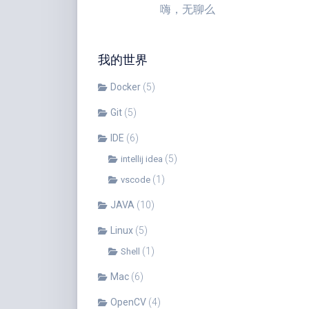
嗨，无聊么
我的世界
Docker
(5)
Git
(5)
IDE
(6)
(5)
intellij idea
(1)
vscode
JAVA
(10)
Linux
(5)
(1)
Shell
Mac
(6)
OpenCV
(4)