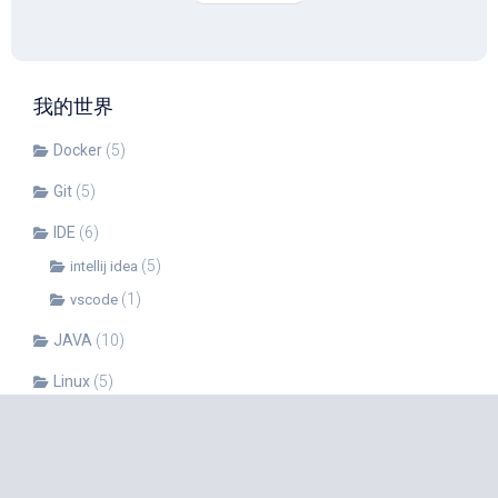
我的世界
Docker
(5)
Git
(5)
IDE
(6)
(5)
intellij idea
(1)
vscode
JAVA
(10)
Linux
(5)
(1)
Shell
Mac
(6)
OpenCV
(4)