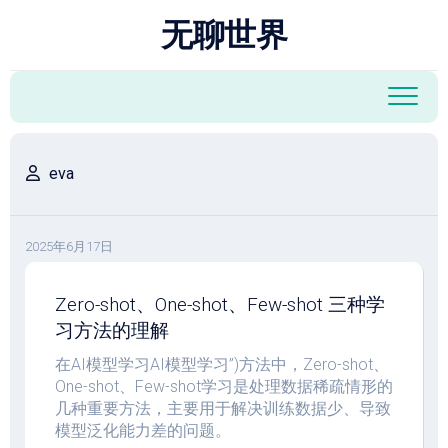
跳
无聊世界
至
内
容
eva
2025年6月17日
Zero-shot、One-shot、Few-shot 三种学
习方法的理解
在AI模型学习AI模型学习”)方法中，Zero-shot、
One-shot、Few-shot学习是处理数据稀疏情形的
几种重要方法，主要用于解决训练数据少、导致
模型泛化能力差的问题。