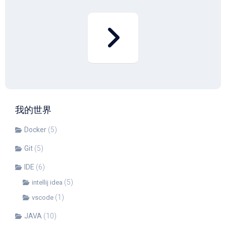
我的世界
Docker
(5)
Git
(5)
IDE
(6)
(5)
intellij idea
(1)
vscode
JAVA
(10)