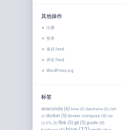
其他操作
注册
登录
条目 feed
评论 feed
WordPress.org
标签
anaconda
(6)
brew
(3)
dataframe
(3)
DMP
docker
(5)
docker-compose
(4)
(2)
DSP
flink
(5)
git
(5)
gradle
(4)
ETL
(3)
(2)
hive
(12)