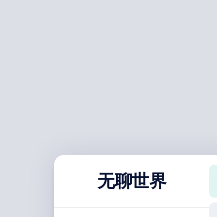
跳
至
内
容
无聊世界