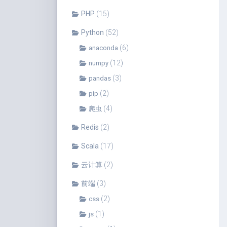
PHP
(15)
Python
(52)
(6)
anaconda
(12)
numpy
(3)
pandas
(2)
pip
(4)
爬虫
Redis
(2)
Scala
(17)
云计算
(2)
前端
(3)
(2)
css
(1)
js