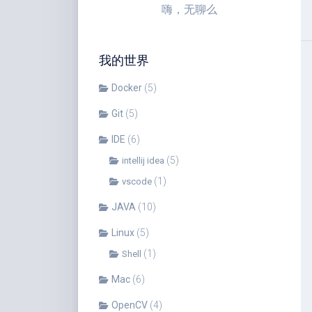
嗨，无聊么
我的世界
Docker
(5)
Git
(5)
IDE
(6)
(5)
intellij idea
(1)
vscode
JAVA
(10)
Linux
(5)
(1)
Shell
Mac
(6)
OpenCV
(4)