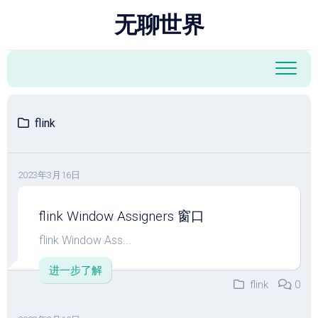
跳
无聊世界
至
内
容
flink
2023年3月16日
flink Window Assigners 窗口
flink Window Ass...
进一步了解
flink
0