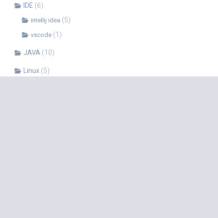
IDE
(6)
(5)
intellij idea
(1)
vscode
JAVA
(10)
Linux
(5)
(1)
Shell
Mac
(6)
OpenCV
(4)
PHP
(15)
Python
(52)
(6)
anaconda
(12)
numpy
(3)
pandas
(2)
pip