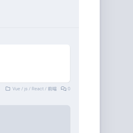
Vue
/
js
/
React
/
前端
0