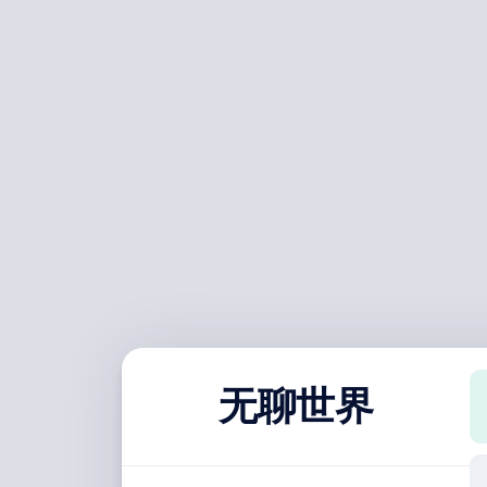
跳
至
内
容
无聊世界