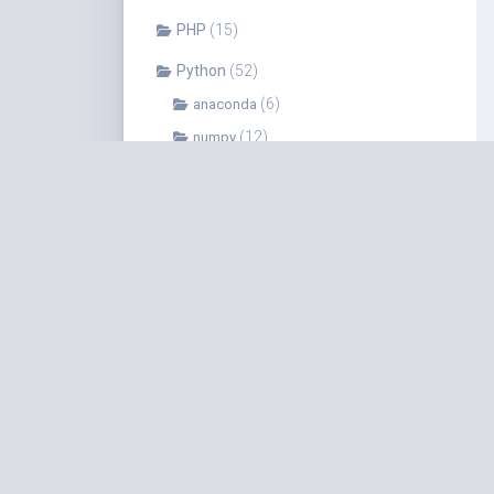
PHP
(15)
Python
(52)
(6)
anaconda
(12)
numpy
(3)
pandas
(2)
pip
(4)
爬虫
Redis
(2)
Scala
(17)
云计算
(2)
前端
(3)
(2)
css
(1)
js