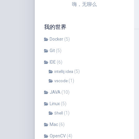
嗨，无聊么
我的世界
Docker
(5)
Git
(5)
IDE
(6)
(5)
intellij idea
(1)
vscode
JAVA
(10)
Linux
(5)
(1)
Shell
Mac
(6)
OpenCV
(4)