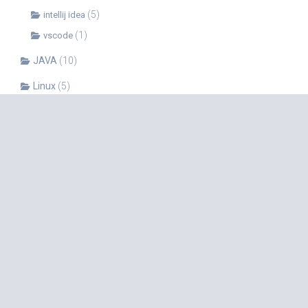
(5)
intellij idea
(1)
vscode
JAVA
(10)
Linux
(5)
(1)
Shell
Mac
(6)
OpenCV
(4)
PHP
(15)
Python
(52)
(6)
anaconda
(12)
numpy
(3)
pandas
(2)
pip