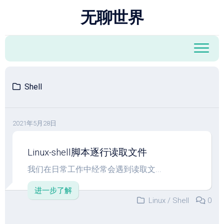
跳
无聊世界
至
内
容
Shell
2021年5月28日
Linux-shell脚本逐行读取文件
我们在日常工作中经常会遇到读取文...
进一步了解
Linux
/
Shell
0