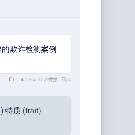
 官方文档的欺诈检测案例
flink
/
Scala
/
大数据
0
) 特质 (trait)