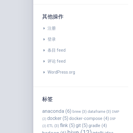
其他操作
注册
登录
条目 feed
评论 feed
WordPress.org
标签
anaconda
(6)
brew
(3)
dataframe
(3)
DMP
docker
(5)
docker-compose
(4)
(2)
DSP
flink
(5)
git
(5)
gradle
(4)
ETL
(3)
(2)
hive
(12)