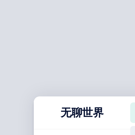
跳
至
内
容
无聊世界