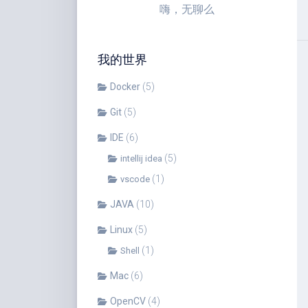
嗨，无聊么
我的世界
Docker
(5)
Git
(5)
IDE
(6)
(5)
intellij idea
(1)
vscode
JAVA
(10)
Linux
(5)
(1)
Shell
Mac
(6)
OpenCV
(4)