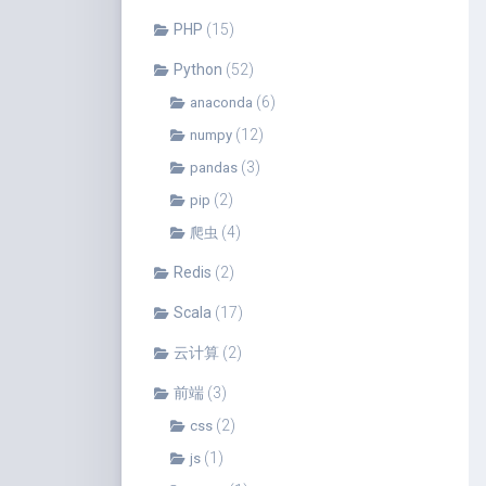
PHP
(15)
Python
(52)
(6)
anaconda
(12)
numpy
(3)
pandas
(2)
pip
(4)
爬虫
Redis
(2)
Scala
(17)
云计算
(2)
前端
(3)
(2)
css
(1)
js