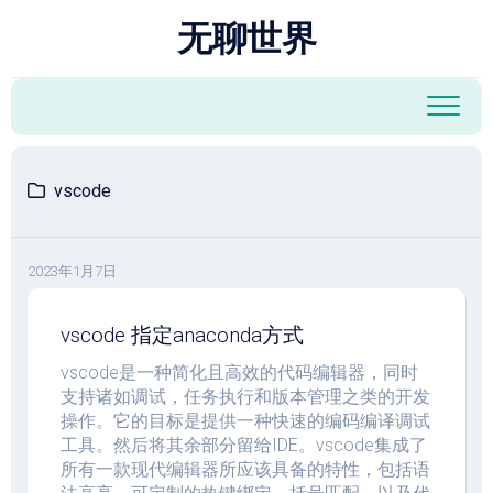
跳
无聊世界
至
内
容
vscode
2023年1月7日
vscode 指定anaconda方式
vscode是一种简化且高效的代码编辑器，同时
支持诸如调试，任务执行和版本管理之类的开发
操作。它的目标是提供一种快速的编码编译调试
工具。然后将其余部分留给IDE。vscode集成了
所有一款现代编辑器所应该具备的特性，包括语