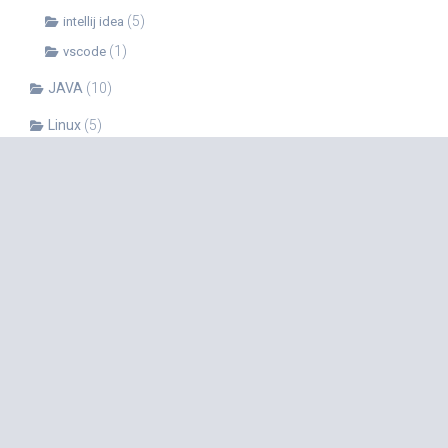
(5)
intellij idea
(1)
vscode
JAVA
(10)
Linux
(5)
(1)
Shell
Mac
(6)
OpenCV
(4)
PHP
(15)
Python
(52)
(6)
anaconda
(12)
numpy
(3)
pandas
(2)
pip